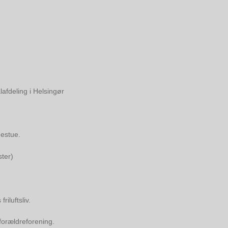
fdeling i Helsingør
estue.
ter)
iluftsliv.
orældreforening.