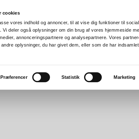
 cookies
passe vores indhold og annoncer, til at vise dig funktioner til soci
fik. Vi deler også oplysninger om din brug af vores hjemmeside m
 medier, annonceringspartnere og analysepartnere. Vores partne
ndre oplysninger, du har givet dem, eller som de har indsamlet 
ktiviteter
Projektstøtte
Socialpris
Historien
G
Præferencer
Statistik
Marketing