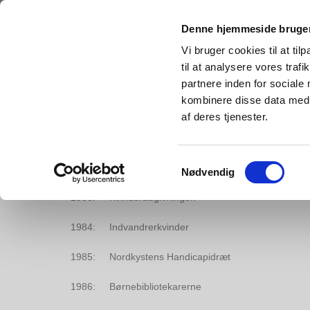
Denne hjemmeside bruger
Vi bruger cookies til at til
til at analysere vores tra
partnere inden for sociale
kombinere disse data med a
af deres tjenester.
Om SMB
A
Samtykkevalg
Socialprismodtagere 1983-2021
Nødvendig
1983: Kvinderådgivningen
1984: Indvandrerkvinder
1985: Nordkystens Handicapidræt
1986: Børnebibliotekarerne