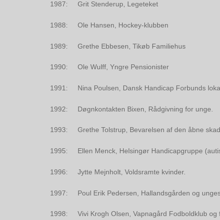
1987: Grit Stenderup, Legeteket
1988: Ole Hansen, Hockey-klubben
1989: Grethe Ebbesen, Tikøb Familiehus
1990: Ole Wulff, Yngre Pensionister
1991: Nina Poulsen, Dansk Handicap Forbunds lokala
1992: Døgnkontakten Bixen, Rådgivning for unge.
1993: Grethe Tolstrup, Bevarelsen af den åbne skad
1995: Ellen Menck, Helsingør Handicapgruppe (autis
1996: Jytte Mejnholt, Voldsramte kvinder.
1997: Poul Erik Pedersen, Hallandsgården og unges fr
1998: Vivi Krogh Olsen, Vapnagård Fodboldklub og f