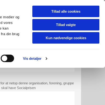
Tillad alle cookies
ale medier og
ed vores
Tillad valgte
re kan
fra din brug
Kun nødvendige cookies
alleri
Kontakt os
Vis detaljer
alprismodtager du indstiller
for at netop denne organisation, forening, gruppe
k skal have Socialprisen