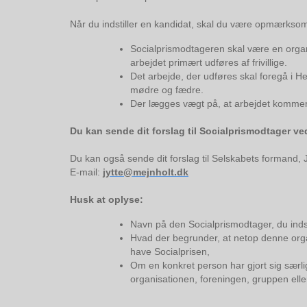
Når du indstiller en kandidat, skal du være opmærksom 
Socialprismodtageren skal være en organi
arbejdet primært udføres af frivillige.
Det arbejde, der udføres skal foregå i He
mødre og fædre.
Der lægges vægt på, at arbejdet kommer sv
Du kan sende dit forslag til Socialprismodtager ved
Du kan også sende dit forslag til Selskabets formand, 
E-mail:
jytte@mejnholt.dk
Husk at oplyse:
Navn på den Socialprismodtager, du indsti
Hvad der begrunder, at netop denne organ
have Socialprisen,
Om en konkret person har gjort sig særlig
organisationen, foreningen, gruppen elle