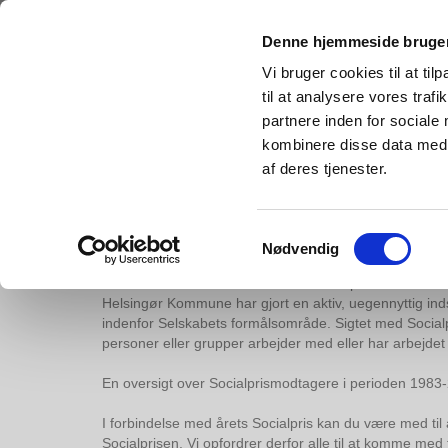
Denne hjemmeside bruger
Vi bruger cookies til at til
til at analysere vores tra
partnere inden for sociale
kombinere disse data med a
af deres tjenester.
Om SMB
A
Samtykkevalg
Socialpris
Nødvendig
Siden 1983 har Selskabet uddelt Socialprisen. Prisen er 
Helsingør Kommune har gjort en aktiv, uegennyttig indsa
indenfor Selskabets formålsområde. Sigtet med Socialp
personer eller grupper arbejder med eller har arbejde
En oversigt over Socialprismodtagere i perioden 198
I forbindelse med årets Socialpris kan du være med til 
Socialprisen. Vi opfordrer derfor alle til at komme med f