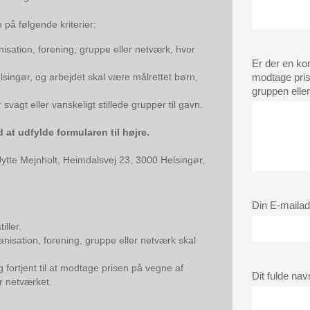
på følgende kriterier:
sation, forening, gruppe eller netværk, hvor
Er der en konk
lsingør, og arbejdet skal være målrettet børn,
modtage pris
gruppen elle
agt eller vanskeligt stillede grupper til gavn.
 at udfylde formularen til højre.
Jytte Mejnholt, Heimdalsvej 23, 3000 Helsingør,
Din E-maila
ller.
isation, forening, gruppe eller netværk skal
 fortjent til at modtage prisen på vegne af
Dit fulde nav
r netværket.