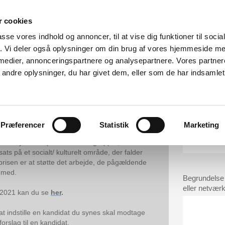
 cookies
passe vores indhold og annoncer, til at vise dig funktioner til soci
fik. Vi deler også oplysninger om din brug af vores hjemmeside m
 medier, annonceringspartnere og analysepartnere. Vores partne
ndre oplysninger, du har givet dem, eller som de har indsamlet 
ktiviteter
Projektstøtte
Socialpris
Historien
G
Præferencer
Statistik
Marketing
Navn på Soci
en hyldest til personer eller grupper, der i
ts på et socialt/ kulturelt område, der falder
risen er at støtte det arbejde, de pågældende
t med.
Begrundelse 
eller netvær
3-2021 kan du se
her
.
at indstille en kandidat du synes skal modtage
orslag til en kandidat.